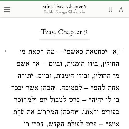
Sifra, Tzav, Chapter 9
Rabbi Shraga Silverstein
Loading...
Tzav, Chapter 9
[א] "כחטאת כאשם" – מה חטאת מן
1
החולין, בידו הימנית, וביום – אף אשם
מן החולין, ובידו הימנית, וביום. "תורה
אחת להם" – לסמיכה. "הכהן‏ אשר יכפר
בו לו יהיה" – פרט לטבול יום ולמחוסר
כפורים ולאונן. "והכהן המקריב את עֹלַת
איש" – פרט לעולת הקדש, דברי ר'