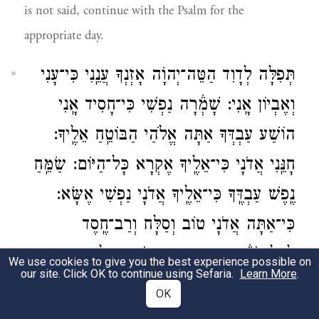
is not said, continue with the Psalm for the
appropriate day.
תְּפִלָּה לְדָוִד הַטֵּה־יְהֺוָה אָזְנְךָ עֲנֵֽנִי כִּי־עָנִי
וְאֶבְיוֹן אָֽנִי: שָׁמְ֒רָה נַפְשִׁי כִּי־חָסִיד אָֽנִי
הוֹשַׁע עַבְדְּךָ אַתָּה אֱלֹהַי הַבּוֹטֵֽחַ אֵלֶֽיךָ:
חָנֵּֽנִי אֲדֹנָי כִּי־אֵלֶֽיךָ אֶקְרָא כָּל־הַיּוֹם: שַׂמֵּֽחַ
נֶֽפֶשׁ עַבְדֶּֽךָ כִּי־אֵלֶֽיךָ אֲדֹנָי נַפְשִׁי אֶשָּׂא:
כִּי־אַתָּה אֲדֹנָי טוֹב וְסַלָּח וְרַב־חֶֽסֶד
לְכָל־קֹרְ֒אֶֽיךָ: הַאֲזִֽינָה יְהֺוָה תְּפִלָּתִי
We use cookies to give you the best experience possible on
our site. Click OK to continue using Sefaria.
Learn More
.
וְהַקְשִֽׁיבָה בְּקוֹל תַּחֲנוּנוֹתָי: בְּיוֹם צָרָתִי
OK
אֶקְרָאֶֽךָּ כִּי תַעֲנֵֽנִי: אֵין־כָּמֽוֹךָ בָאֱלֹהִים |