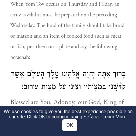
When Yom Tov occurs on Thursday and Friday, an
eiruv tavshilin must be prepared on the preceding
Wednesday. The head of the family should take bread
or matzoh and an item of cooked food such as meat
or fish, put them on a plate and say the following
berachah:
בָּרוּךְ אַתָּה יְהֹוָה אֱלֹהֵֽינוּ מֶֽלֶךְ הָעוֹלָם אֲשֶׁר
קִדְּ֒שָֽׁנוּ בְּמִצְוֹתָיו וְצִוָּֽנוּ עַל מִצְוַת עֵירוּב:
Blessed are You, Adonoy, our God, King of
We use cookies to give you the best experience possible on
the Universe Who sanctified us with His
our site. Click OK to continue using Sefaria.
Learn More
.
commandments and commanded us
OK
concerning the mitzvah of
eiruv.