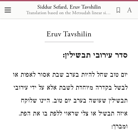
Siddur Sefard, Eruv Tavshilin
Translation based on the Metsudah linear siddur, by Avrohom Davis, 1981
Loading...
Eruv Tavshilin
סדר עירובי תבשילין:
יום טוב שחל להיות בערב שבת אסור לאפות או
לבשל בקדרה מיוחדת לשבת אלא על ידי עירובי
תבשילין שעושה בערב יום טוב. היינו שלוקח
איזה תבשיל או צלי שראוי ללפת בו את הפת.
ומברך: