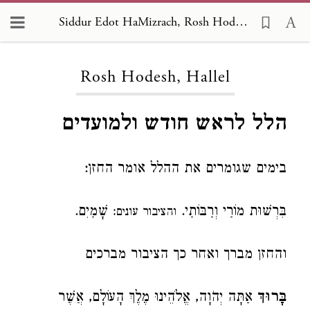
Siddur Edot HaMizrach, Rosh Hodesh, Hallel
Loading...
Rosh Hodesh, Hallel
הלל לראש חודש ולמועדים
בימים שגומרים את ההלל אומר החזן:
בִּרְשׁוּת מוֹרַי וְרַבּוֹתַי.
שָׁמַיִם.
והציבור עונים:
והחזן מברך ואחר כך הציבור מברכים
בָּרוּךְ
אַתָּה יְהֹוָה, אֱלֹהֵינוּ מֶלֶךְ הָעוֹלָם, אֲשֶׁר