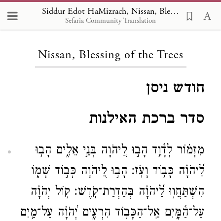
Siddur Edot HaMizrach, Nissan, Blessing of the Trees
Sefaria Community Translation
Loading...
Nissan, Blessing of the Trees
חודש ניסן
סדר ברכת האילנות
מִזְמ֗וֹר לְדָ֫וִ֥ד הָב֣וּ לַ֭יהֹוָה בְּנֵ֣י אֵלִ֑ים הָב֥וּ
לַ֝יהֹוָ֗ה כָּב֥וֹד וָעֹֽז׃ הָב֣וּ לַ֭יהֹוָה כְּב֣וֹד שְׁמ֑וֹ
הִשְׁתַּחֲו֥וּ לַ֝יהֹוָ֗ה בְּהַדְרַת־קֹֽדֶשׁ׃ ק֥וֹל יְהֹוָ֗ה
עַל־הַ֫מָּ֥יִם אֵֽל־הַכָּב֥וֹד הִרְעִ֑ים יְ֝הֹוָ֗ה עַל־מַ֥יִם