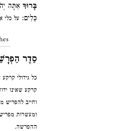
בָּרוּךְ
אַתָּה יְהֹו
כֵּלִים:
על כלי אח
hes
סֵדֶר הַפְרָשׁ
כל גידולי קרקע ה
קרקע שאינו ידוע
וחייב להפריש מ
ומעשרות מפריש 
ההפרשה.