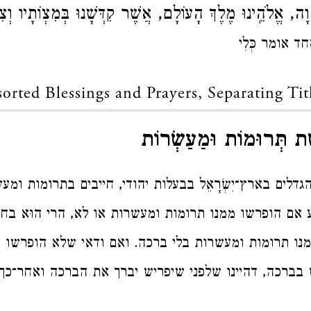
ָה, אֱלֹהֵֽינוּ מֶלֶךְ הָעוֹלָם, אֲשֶׁר קִדְּשָׁנוּ בְּמִצְוֹתָיו וְצִ
ד אומר כְּלִי
sorted Blessings and Prayers, Separating Tit
ַת תְּרוּמוֹת וּמַעַשְׂרוֹת
גדלים בארץ־יִשְׂרָאֵל בבעלות יהודי, חייבים בתרומות ומעש
 אם הופרשו ממנו תרומות ומעשרות או לא, הרי הוּא בח
מנו תרומות ומעשרות בלי ברכה. ואם ודאי שלא הופרשו 
בברכה, דהיינו שלפני שיפריש יברך את הברכה ואחר־כך