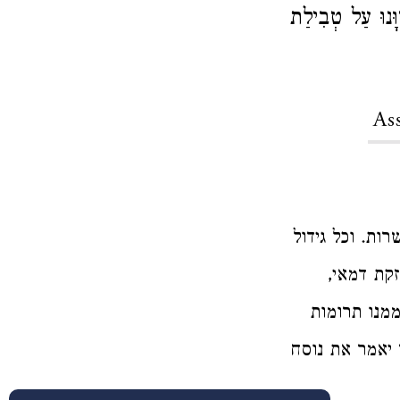
וָּנוּ עַל טְבִילַת
As
רות. וכל גידול
זקת דמאי,
ממנו תרומות
 יאמר את נוסח