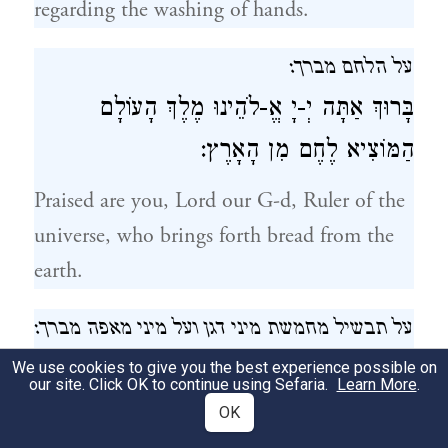
regarding the washing of hands.
על הלחם מברך:
בָּרוּךְ אַתָּה יְ‑יָ אֱ‑לֹהֵינוּ מֶלֶךְ הָעוֹלָם
הַמּוֹצִיא לֶחֶם מִן הָאָרֶץ:
Praised are you, Lord our G-d, Ruler of the
universe, who brings forth bread from the
earth.
על תבשיל מחמשת מיני דגן ועל מיני מאפה מברך:
בָּרוּךְ אַתָּה יְ‑יָ אֱ‑לֹהֵינוּ מֶלֶךְ הָעוֹלָם בּוֹרֵא
We use cookies to give you the best experience possible on
our site. Click OK to continue using Sefaria.
Learn More
.
מִינֵי מְזוֹנוֹת:
OK