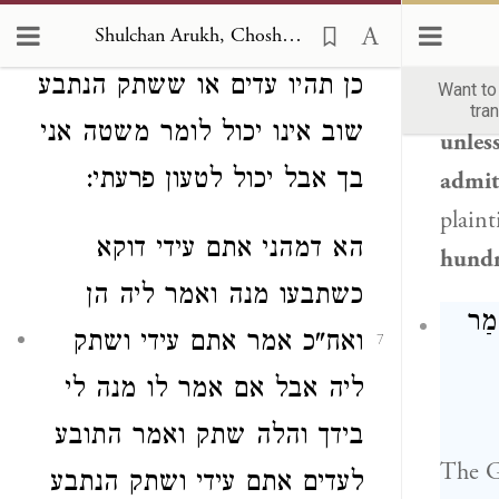
witne
Shulchan Arukh, Choshen Mishpat 81
התובע אתם עדים ואמר הנתבע
to me
כן תהיו עדים
או
ששתק הנתבע
Want t
his te
tra
שוב אינו יכול לומר משטה אני
unless
בך
אבל יכול לטעון פרעתי:
admit
plaint
הא דמהני אתם עידי דוקא
hundr
כשתבעו מנה ואמר ליה הן
ָמַר
ואח"כ אמר אתם עידי
ושתק
7
ליה אבל אם אמר לו מנה לי
בידך והלה
שתק ואמר התובע
The 
לעדים אתם עידי ושתק הנתבע