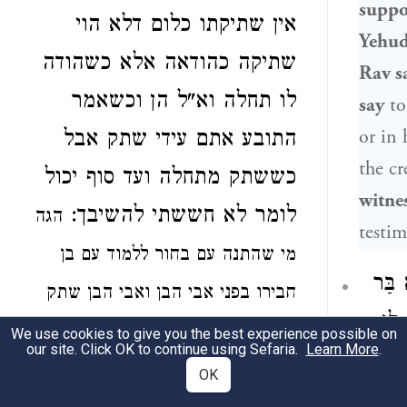
suppo
אין שתיקתו כלום דלא הוי
Yehu
שתיקה כהודאה אלא כשהודה
Rav
s
לו תחלה וא"ל הן וכשאמר
say
to
or in 
התובע אתם עידי שתק אבל
the cr
כששתק מתחלה ועד סוף יכול
witnes
לומר
לא חששתי
להשיבך:
הגה
testim
מי שהתנה עם בחור ללמוד עם בן
 בַּר
חבירו בפני אבי הבן ואבי הבן שתק
 לִי
שתיקה כהודאה דמיא
ואע"פ שלא
We use cookies to give you the best experience possible on
our site. Click OK to continue using Sefaria.
Learn More
.
ָר
דיבר האב כלום
דהוי ליה לאב
OK