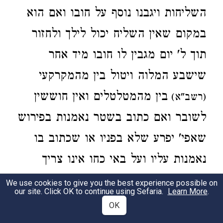
השליחות
ויגבנו
נוסף על חובו ואם הוא
במקום
שאין השליח יכול לילך ולחזור
תוך ל' יום
מגבין לו
חובו מיד
אחר
שישבע המלוה ויטול
בין מהמקרקעי
בין
מהמטלטלים
ואין חוששין
(רשב"א)
לשובר
ואם כתוב בשטר נאמנות בפירוש
שאפי' יפרע שלא בפניו
או שכתוב בו
נאמנות
עליו ועל באי כחו
אינו צריך
לישבע:
הגה
י"א דאין גובין שלא בפניו רק
We use cookies to give you the best experience possible on
our site. Click OK to continue using Sefaria.
Learn More
.
מלוה עצמו
אבל לא
מיורשיו אלא צריך לילך
OK