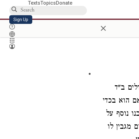
Texts
Topics
Donate
Sign Up
×
לים ב"ד
ם הוא בכדי
בנו
נוסף על
ום
מגבין לו