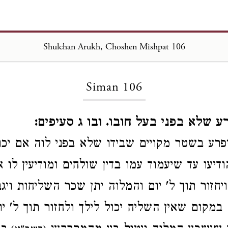
Shulchan Arukh, Choshen Mishpat 106
Loading...
Siman 106
ע שלא בפני בעל חובו. ובו ג סעיפים:
פרע
בשטר
מקויים שבידו שלא בפני לוה
אם יכו
ודיעו עד שיעמוד עמו בדין
שולחים
ומודיעין לו
א
חזור תוך ל' יום
והמלוה יתן שכר
השליחות
ויג
א במקום
שאין השליח יכול לילך ולחזור תוך ל' י