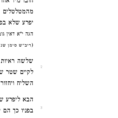
חובו מיד
אחר
מהמטלטלים
ו
יפרע שלא בפנ
הגה
י"א דאין גו
(
ריב"ש סימן שנ"
שלשה ראיות צ
2
לקיים שטר ש
השליח ויחזור 
הבא ליפרע של
3
בפניו
כך הם י