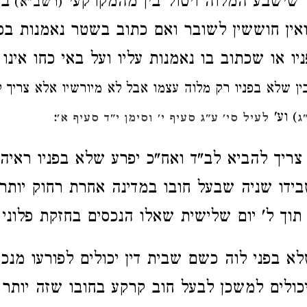
שישבע המלוה ויטול
בין מהמקרקעי
בי
(רשב"א)
אין חוששין לשובר
ואם כתוב בשטר נאמנות בפ
יו
או שכתוב בו נאמנות
עליו ועל באי כחו
אינו
בין שלא בפניו רק מלוה עצמו
אבל לא
מיורשיו אלא צריך 
) וע'
:
ג
לעיל סי' ע"ג סעיף י'
וסימן י"ד סעיף א'
ריך להביא לב"ד ואח"כ יפרע שלא בפניו
ראיה
בידו שניה
שבעל חובו במדינה אחרת
רחוק יותר
תוך ל' יום
שלישית
שאלו הנכסים
בחזקת פלוני 
א בפני לוה כשם שבית דין יכולים לפורעו מנכ
כולים למשכן לבעל חוב קרקע בחובו
שזה יותר 