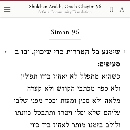
Shulchan Arukh, Orach Chayim 96
Sefaria Community Translation
Loading...
Siman 96
שימנע כל הטרדות כדי שיכוין. ובו ב
1
סעיפים:
כשהוא מתפלל
לא יאחוז בידו
תפילין
ולא ספר מכתבי הקודש
ולא
קערה
מלאה ולא סכין
ומעות וככר
מפני שלבו
עליהם שלא יפלו ויטרד ותתבטל כוונתו
ולולב בזמנו
מותר לאחוז ביד כיון