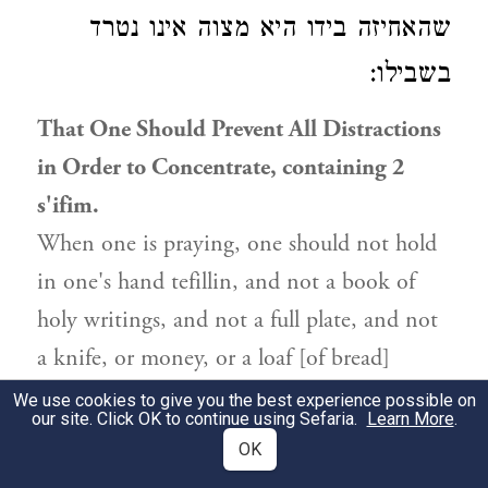
שהאחיזה בידו היא מצוה אינו נטרד
בשבילו:
That One Should Prevent All Distractions
in Order to Concentrate, containing 2
s'ifim.
When one is praying, one should not hold
in one's hand tefillin, and not a book of
holy writings, and not a full plate, and not
a knife, or money, or a loaf [of bread]
because one's heart is [focused] on them
We use cookies to give you the best experience possible on
our site. Click OK to continue using Sefaria.
Learn More
.
that they should not fall, and one will be
OK
distracted and will lose one's focus. And