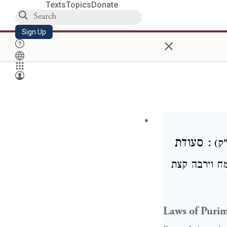
Texts
Topics
Donate
Sign Up
×
סעודת
:
פ"ק
מח
וירבה קצת
Laws of Purim