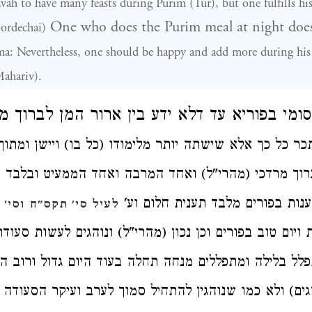
zvah to have many feasts during Purim (Tur), but one fulfills hi
One who does the Purim meal at night does n
ordechai)
a: Nevertheless, one should be happy and add more during his
Mahariv).
סומי בפוריא עד דלא ידע
בין ארור המן לברוך :
כר כל כך
אלא שישתה יותר מלימודו (כל בו)
ויישן ומתוך
רוך מרדכי
מהרי"ל) ואחד המרבה ואחד הממעיט ובלבד שיכ
ענות בפורים
מלבד
תענית חלום
וע'
לעיל סי' תקס"ח
וסי' 
ויום טוב בפורים וכן נכון (מהרי"ל) ונוהגים לעשות סעוד
פלל בלילה ומתפללים מנחה תחלה
בעוד היום גדול
ורוב ה
גים) ולא כמו שנוהגין להתחיל סמוך לערב ועיקר הסעודה ה