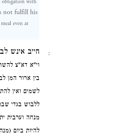
s obligation with
ot fulfill his
 meal even at
חייב אינש לב
2
וי"א דא"צ להשת
בין ארור המן לב
לשמים ואין להת
ללבוש בגדי שבת 
מנחה וערבית ית
להיות ביום (מנה