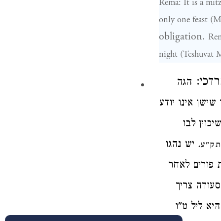
Rema: It is a mit
only one feast (M
obligation.
Rem
night (Teshuvat 
מרדכי
הגה
 שישן אינו יודע
(וין לבו
. יש נהגו
תק"ע
ת פורים
לאחר
סעודה צריך
יא ליל ט"ו