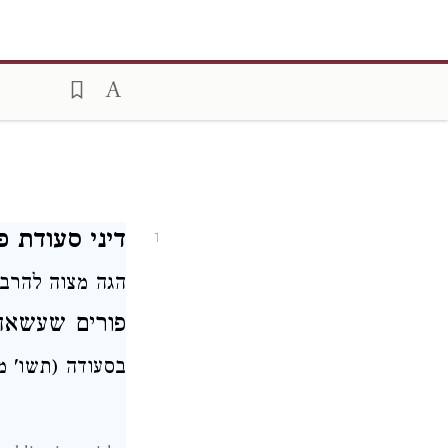
דיני סעודת פ:
1
הגה מצוה
להרב)
פורים
שעשא
בסעודה (תשו' מ)