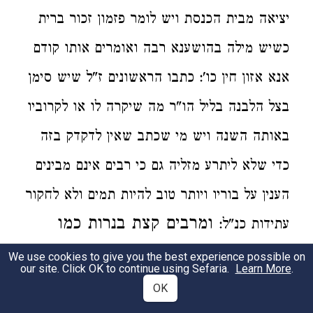
יציאה מבית הכנסת ויש לומר
פזמון זכור ברית
כשיש מילה בהושענא רבה ואומרים אותו
קודם
אנא אזון חין כו': כתבו הראשונים ז"ל שיש סימן
בצל
הלבנה בליל הו"ר מה שיקרה לו או לקרוביו
באותה השנה ויש מי שכתב שאין לדקדק בזה
כדי שלא ליתרע מזליה גם כי רבים אינם מבינים
הענין על בוריו ויותר טוב להיות תמים ולא לחקור
ומרבים קצת בנרות
כמו
עתידות כנ"ל:
ביום הכפורים:
הגה והמדקדקים נוהגים
לטבול
We use cookies to give you the best experience possible on
our site. Click OK to continue using Sefaria.
Learn More
.
עצמן
קודם עלות השחר כמו בעיו"כ [מנהגים]
OK