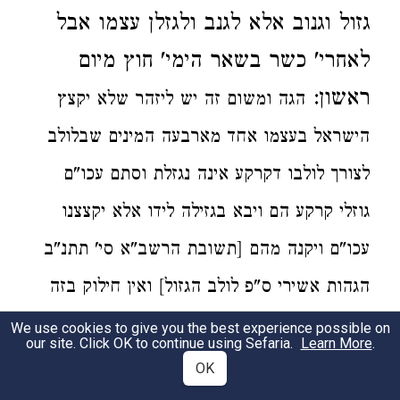
גזול וגנוב
אלא לגנב ולגזלן עצמו אבל
לאחרי' כשר
בשאר הימי'
חוץ מיום
ראשון:
הגה ומשום זה יש ליזהר
שלא יקצץ
הישראל בעצמו אחד מארבעה המינים שבלולב
לצורך לולבו דקרקע אינה נגזלת
וסתם עכו"ם
גוזלי קרקע הם ויבא בגזילה לידו אלא
יקצצנו
עכו"ם
ויקנה מהם [תשובת הרשב"א סי' תתנ"ב
הגהות אשירי ס"פ לולב הגזול] ואין חילוק בזה
בין א"י
או חוצה לארץ [אור זרוע]. לולב
שאגדו
We use cookies to give you the best experience possible on
our site. Click OK to continue using Sefaria.
Learn More
.
עכו"ם ועשאו כשר כמו סוכת עכו"ם [מרדכי
OK