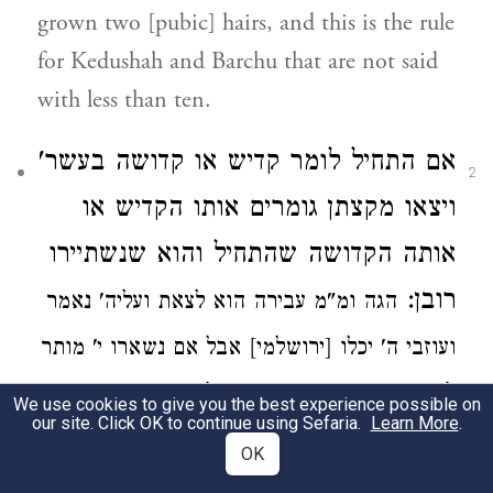
grown two [pubic] hairs, and this is the rule
for Kedushah and Barchu that are not said
with less than ten.
אם התחיל
לומר קדיש
או קדושה בעשר'
2
ויצאו מקצתן גומרים
אותו
הקדיש או
אותה
הקדושה שהתחיל
והוא שנשתיירו
רובן:
הגה ומ"מ
עבירה הוא לצאת ועליה' נאמר
ועוזבי ה' יכלו [ירושלמי]
אבל אם נשארו י'
מותר
לצאת [מרדכי פ' בתרא דמגילה]:
We use cookies to give you the best experience possible on
our site. Click OK to continue using Sefaria.
Learn More
.
If the chazzan started kaddish or kedusha
OK
with 10 people and a few left he can finish