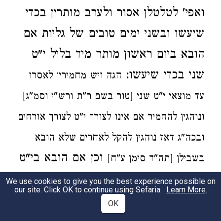
ואפי'
לטלטלן אסור ולערב מותרין
בכדי
שיעשו
ובשני ימים טובים של גליות אם
הובא ביום ראשון
מותר
מיד בליל י"ט
שני בכדי שיעשו:
הגה
ויש מחמירין לאסרו
עד מוצאי י"ט שני
[טור בשם ר"ת ורש"י וסמ"ג]
ונוהגין להחמיר אם
אינו לצורך י"ט
לצורך אורחים
ובכה"ג דאז נוהגין
להקל לאחרים שלא הובא
וכן אם
הובא בי"ט
בשבילן [תה"ד סימן ע"ח]
שני צריך להמתין במוצאי י"ט בכדי
We use cookies to give you the best experience possible on
our site. Click OK to continue using Sefaria.
Learn More
.
שיעשו
אבל בשני ימים של ראש השנה
OK