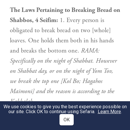
The Laws Pertaining to Breaking Bread on
Shabbos, 4 Seifim:
1. Every person is
obligated to break bread on two [whole]
loaves. One holds them both in his hands
and breaks the bottom one.
RAMA:
Specifically on the night of Shabbat. However
on Shabbat day, or on the night of Yom Tov,
we break the top one [Kol Bo; Hagahos
Maimoni] and the reason is according to the
Kabbalah.
We use cookies to give you the best experience possible on
our site. Click OK to continue using Sefaria.
Learn More
.
מצוה לבצוע בשבת
פרוסה גדולה
OK
2