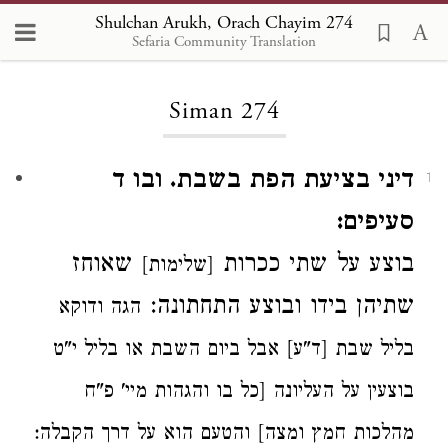
Shulchan Arukh, Orach Chayim 274
Sefaria Community Translation
Loading...
Siman 274
דיני בציעת הפת בשבת. ובו ד
1
סעיפים:
בוצע על
שתי
ככרות
שאוחז
[שלימות]
שתיהן
בידו
ובוצע
התחתונה:
הגה ודוקא
בליל שבת [ד"ע] אבל ביום השבת או בליל י"ט
בוצעין על העליונה [כל בו והגהות מיי' פ"ח
מהלכות חמץ ומצה] והטעם הוא על דרך הקבלה: