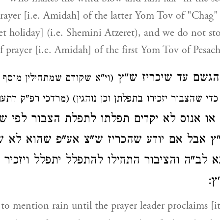
rayer [i.e. Amidah] of the latter Yom Tov of "Chag"
t holiday] (i.e. Shemini Atzeret), and we do not sto
f prayer [i.e. Amidah] of the first Yom Tov of Pesach
 הגשם
עד
שיכריז
ש"ץ
וי"א שקודם שמתחילין מוסף 
 כדי שהצבור יזכירו בתפלתן וכן נוהגין) (מרדכי רפ"ק דתע
או אנוס
לא יקדים תפלתו לתפלת הצבור לפי שא
ץ אבל אם יודע שהכריז ש"צ
אע"פ שהוא לא ש
 לב"ה והציבור התחילו להתפלל יתפלל ויזכיר 
ץ
 to mention rain until the prayer leader proclaims [it