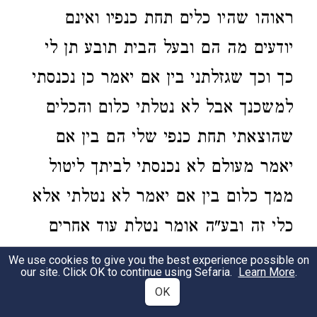
ראוהו
שהיו
כלים תחת כנפיו
ואינם
יודעים מה הם ובעל הבית תובע תן לי
כך וכך שגזלתני
בין אם יאמר כן נכנסתי
למשכנך
אבל לא נטלתי כלום
והכלים
שהוצאתי תחת כנפי שלי הם
בין אם
יאמר
מעולם לא נכנסתי לביתך ליטול
ממך כלום בין אם יאמר לא נטלתי אלא
כלי זה ובע"ה אומר נטלת עוד אחרים
אפי' העדים מכירים קצת הכלים ובעל
We use cookies to give you the best experience possible on
our site. Click OK to continue using Sefaria.
Learn More
.
הבית טוען שהטמין יותר ממה שראו
OK