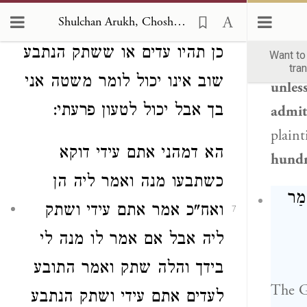
witne
Shulchan Arukh, Choshen Mishpat 81
התובע אתם עדים ואמר הנתבע
to me
כן תהיו עדים
או
ששתק הנתבע
Want t
his te
tra
שוב אינו יכול לומר משטה אני
unless
בך
אבל יכול לטעון פרעתי:
admit
plaint
הא דמהני אתם עידי דוקא
hundr
כשתבעו מנה ואמר ליה הן
ָמַר
ואח"כ אמר אתם עידי
ושתק
7
ליה אבל אם אמר לו מנה לי
בידך והלה
שתק ואמר התובע
The 
לעדים אתם עידי ושתק הנתבע