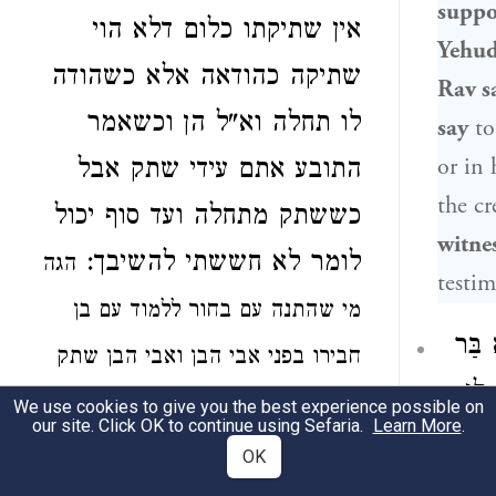
suppo
אין שתיקתו כלום דלא הוי
Yehu
שתיקה כהודאה אלא כשהודה
Rav
s
לו תחלה וא"ל הן וכשאמר
say
to
or in 
התובע אתם עידי שתק אבל
the cr
כששתק מתחלה ועד סוף יכול
witnes
לומר
לא חששתי
להשיבך:
הגה
testim
מי שהתנה עם בחור ללמוד עם בן
 בַּר
חבירו בפני אבי הבן ואבי הבן שתק
 לִי
שתיקה כהודאה דמיא
ואע"פ שלא
We use cookies to give you the best experience possible on
our site. Click OK to continue using Sefaria.
Learn More
.
ָר
דיבר האב כלום
דהוי ליה לאב
OK