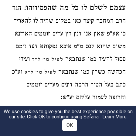
עצמם
לשלם לו
כל מה שהפסידוהו:
הגה
הרב המחבר
קיצר כאן במקום שהיה לו להאריך
כי אע"פ שאין אנו דנין דין עדים זוממים האידנא
משום שהוא קנס מ"מ
איכא
נפקותא דעד זומם
פסול להעיד כמו שנתבאר
ועידי
לעיל סי' ל"ד
הכחשה כשרין כמו שנתבאר
וע"כ
לעיל סי' ל"א
כתב בעל הטור הרבה דינים מעדים זוממים
:
והרוצה לעמוד עליהם יע"ש
Some of the Laws of Impeachment:
1- If
We use cookies to give you the best experience possible on
our site. Click OK to continue using Sefaria.
Learn More
.
two witnesses testified about an individual
OK
that he owed so and so a maneh and two