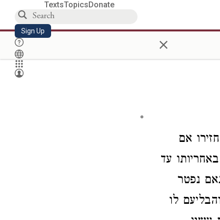
Texts
Topics
Donate
Sign Up
×
זירו אם
באחריותו עד
אם נפטר
הבליעם לו