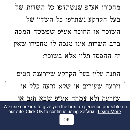
מחכירו
אע"פ שנשתדפו כל השדות של
בעל הקרקע נשתדפו כל השדו' של
השוכר או החוכר
אע"פ שפשטה המכה
ברב השדות אינו מנכה לו מחכירו שאין
זה ההפסד תלוי אלא בשוכר:
התנה עליו בעל הקרקע שיזרענה חטים
2
וזרעה שעורים
או שלא זרעה
כלל
או
שזרעה ולא צמחה אע"פ שבא חגב או
We use cookies to give you the best experience possible on
שדפון והוכה רוב המדינה אינו מנכה לו
our site. Click OK to continue using Sefaria.
Learn More
.
OK
מחכירו
ועד מתי חייב להטפל ולזרוע