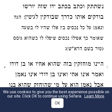
נשתתק וכתב בכתב ידו שזה יורשו
בודקים אותו כדרך שבודקין לגיטין:
הגה
ונאמן על כל נכסים בין אלו שהיו לו בשעה
שאומר כך
אפילו נכסים שיפלו לו כשהוא גוסס
:
(טור בשם הרא"ש)
היינו מוחזקין בזה שהוא אחיו או בן דודו
2
ואמר
אינו אחי ואינו בן דודי
אינו נאמן
אבל נאמן הוא על מי
שהוחזק שהוא בנו
We use cookies to give you the best experience possible on
לומר אינו בני ולא יירשנו
ואפי' היו לבן
our site. Click OK to continue using Sefaria.
Learn More
.
OK
בנים
אע"פ שאינו נאמן עליו לומר אינו