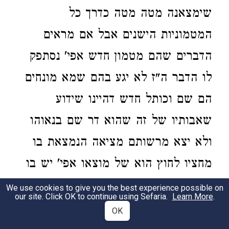
שימצאנה
מטה
מטה
כדרך כל
המטמוניות
הישנים אבל אם מראים
הדברים שהם מטמון חדש
אפי'
נסתפק
לו הדבר
ה"ז
לא יגע בהם
שמא
מונחים
הם שם
וכותל חדש
דהיינו שידוע
שאבותיו של זה שהוא דר שם בנאוהו
ולא יצא מרשותם
מציאה הנמצאת בו
מחציו לחוץ הוא של
מוצאו
אפי' יש בו
סימן
והוא
שהעלה חלודה שודאי
We use cookies to give you the best experience possible on
our site. Click OK to continue using Sefaria.
Learn More
.
נתייאשו בעליו ממנו כיון שארך לו שם
OK