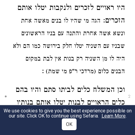
היו ראויים לזכרים ולנקבות
יטלו אותם
הזכרים:
הגה
מי שהיו לו בנים מאשה אחת
ונשא אשה אחרת
והתנה עם בניו הראשונים
שבניו עם השניה
יטלו חלק בירושה כמו הם ולא
היה לו מן השניה רק בנות
אין לבת במקום
:
הבנים כלום (מרדכי ר"פ מי שמת)
וכן המשלח כלים לביתו סתם והיו בהם
2
כלים הראויים לבנות
יטלו אותם
בנותיו
We use cookies to give you the best experience possible on
אומדן דעת הוא שלהן שלח ואם אין לו
our site. Click OK to continue using Sefaria.
Learn More
.
OK
בנות או שהיו בנותיו נשואות
יטלו אותם