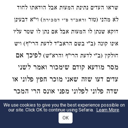
שראו העדים נתינת המעות
אבל הודאתו לחוד
לא מהני (טור
)
וי"א דבעינן
וראב"ד פ"י דמכירה
דוקא שנתן לו המעות
אבל
אם נתן לו
שטר עליו
אינו קונה (ב"י בשם הראב"ד לדעת הרי"ף)
ויש
לפיכך
אם
חולקין (ב"י לדעת הרי"ף והרא"ש)
מסר
מודעא קודם שימכור ואמר
לשני
עדים דעו שזה שאני מוכר חפץ פלוני או
שדה פלוני לפלוני מפני אונס
הרי המכר
בטל
ואפי' החזיק
כמה שני' מוציאים
We use cookies to give you the best experience possible on
our site. Click OK to continue using Sefaria.
Learn More
.
אותה מידו
ומחזיר הדמים
וצריכים
OK