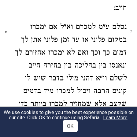
חייב:
נטלם ע"מ למכרם וא"ל אם ימכרו
2
במקום פלוני או עד זמן פלוני אתן לך
דמים כך וכך ואם לא ימכרו אחזירם לך
ונאנסו בין בהליכה
בין בחזרה חייב
לשלם
וי"א דהני מילי בדבר שיש לו
קונים הרבה ויכול למכרו
מיד בדמים
שקצב אלא שמחזיר למכרו ביותר כדי
We use cookies to give you the best experience possible on
שישתכר בו
דאל"כ פטור
מאונסים
ואינו
our site. Click OK to continue using Sefaria.
Learn More
.
OK
חייב
אלא בגניבה ואבידה כדין סרסור: