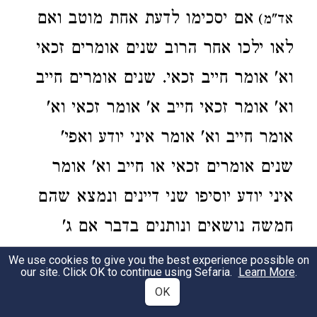
אם יסכימו לדעת אחת מוטב ואם
אד"מ)
לאו
ילכו אחר הרוב
שנים אומרים זכאי
וא' אומר חייב זכאי. שנים אומרים חייב
וא' אומר זכאי חייב א' אומר זכאי וא'
אומר חייב
וא' אומר איני יודע ואפי'
שנים אומרים זכאי או חייב
וא' אומר
איני יודע
יוסיפו
שני דיינים
ונמצא שהם
חמשה נושאים ונותנים בדבר אם ג'
מזכים וב' מחייבים זכאי ואם ג' מחייבים
We use cookies to give you the best experience possible on
our site. Click OK to continue using Sefaria.
Learn More
.
ושנים מזכים חייב
שנים אומרים זכאי
OK