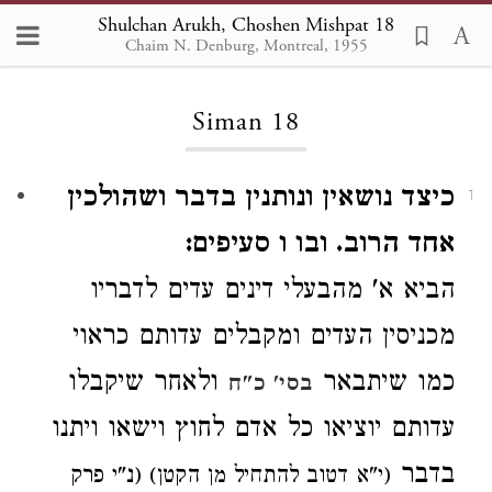
Shulchan Arukh, Choshen Mishpat 18
Chaim N. Denburg, Montreal, 1955
Loading...
Siman 18
כיצד נושאין ונותנין בדבר ושהולכין
1
אחד הרוב. ובו ו סעיפים:
הביא א' מהבעלי דינים עדים לדבריו
מכניסין העדים ומקבלים עדותם כראוי
כמו שיתבאר
ולאחר שיקבלו
בסי' כ"ח
עדותם
יוציאו כל אדם
לחוץ וישאו ויתנו
בדבר
דטוב להתחיל מן הקטן) (נ"י פרק
י"א
(