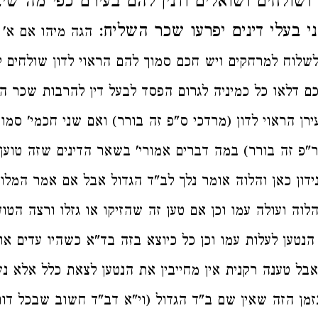
 ושולחים ושואלים
ודנין להם
בעירם כפי מה שי
ני בעלי דינים יפרעו שכר השליח
הגה
מיהו אם א' 
 לשלוח למרחקים ויש חכם סמוך להם הראוי לדון שולחים 
ם דלאו כל כמיניה לגרום הפסד לבעל דין להרבות שכר ה
ירן הראוי לדון (מרדכי ס"פ זה בורר
ואם שני חכמי' סמוכ
 ר"פ זה בורר
במה דברים אמורי' בשאר הדינים
שזה טוען 
דון כאן
והלוה
אומר נלך לב"ד הגדול
אבל אם אמר המלוה
הלוה ועולה עמו
וכן
אם טען זה שהזיקו או גזלו ורצה הטוען
נטען לעלות עמו וכן כל כיוצא בזה
בד"א כשהיו עדים או 
אבל טענה רקנית אין מחייבין את הנטען לצאת כלל אלא '
וי"א דב"ד חשוב שבכל דור
(
בזמן הזה שאין שם ב"ד הגדול