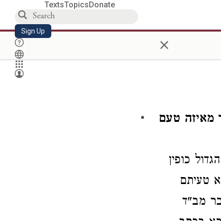
Texts
Topics
Donate
Sign Up
×
ר מאיזה טעם
הגדול
כופין
א טעיתם
ר מב"ד