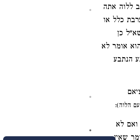
ב ללוה
אתה
רבת כלל או
שא"ל
כן
וא אומר לא
ע הנתבע
יאם
ם הלוה):
ואם לא
ומר
שאין