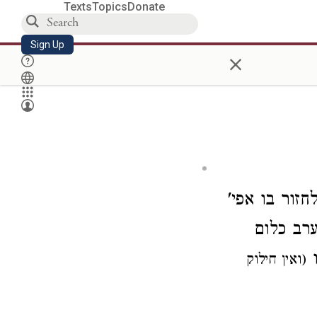
Texts
Topics
Donate
Sign Up
×
לחזור בו
אפי'
ערב
כלום
ו
(ואין חילוק