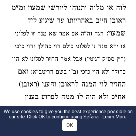
לוה
או מלוה יתנוהו
ליורשי שמעון
ומ"מ
ראובן
חייב
באחריותו עד שיגיע ליד
שמעון:
הגה
וה"ה אם אמר שא מנה זו לפלוני
או יהא מנה זו לפלוני כולם הוי כהולך והוי כזכי
(ר"ן ספ"ק דגיטין)
אבל אמר
החזר לפלוני לא הוי
ואם
כהולך
ולא הוי כזכי (ב"י בשם הריטב"א)
החזיר לוי המנה לראובן
והעני (ראובן)
אח"כ ולא היה לו ממה לפרוע בענין
שהפסיד שמעון שלו לוי חייב לשלם
We use cookies to give you the best experience possible on
our site. Click OK to continue using Sefaria.
Learn More
.
שהוא פשע במה שהחזירו לראובן
ואם
OK