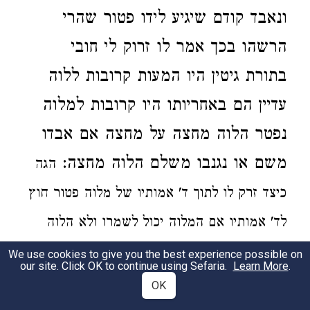
ונאבד קודם שיגיע לידו פטור
שהרי
הרשהו בכך
אמר לו זרוק לי חובי
בתורת גיטין
היו המעות קרובות ללוה
עדיין הם באחריותו היו קרובות למלוה
נפטר הלוה
מחצה על מחצה אם אבדו
משם או נגנבו משלם הלוה מחצה:
הגה
כיצד זרק לו
לתוך ד'
אמותיו של מלוה פטור חוץ
לד' אמותיו
אם המלוה יכול
לשמרו ולא הלוה
פטור ואם הלוה יכול לשמרו ולא המלוה הלוה
We use cookies to give you the best experience possible on
our site. Click OK to continue using Sefaria.
Learn More
.
חייב
שניהם
יכולי' לשמרו הוה ליה מחצה על
OK