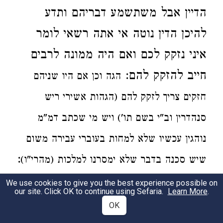
הדיין אבל משתשמע דבריהם
ותדע
להיכן הדין נוטה
אי אתה רשאי לומר
איני נזקק לכם
ואם היה ממונה לרבים
חייב להזקק להם:
הגה
וכן
אם היו
שניהם
חזקים צריך לזקק להם (הגהות אשירי ריש
סנהדרין וב"י בשם תו')
ויש מי שכתב
דמ"מ
נוהגין עכשיו
שלא למחות
בעוברי עבירה משום
:
שיש סכנה בדבר שלא ימסרנו
למלכות (מהרי"ו)
When two [litigants] appear before you for
We use cookies to give you the best experience possible on
our site. Click OK to continue using Sefaria.
Learn More
.
trial, one weak [in influence], the other
OK
powerful [in influence], so long as you have