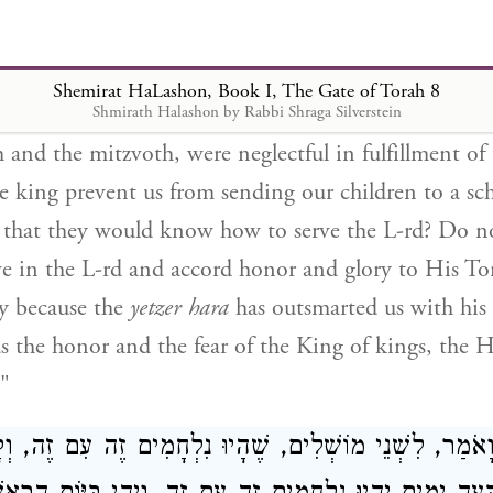
ed ourselves with what little strength remained in u
 Torah for the honor of the L-rd, the G-d of heaven
even any of the "fences" of Chazal? And you, with th
Shemirat HaLashon, Book I, The Gate of Torah 8
 protected by kings of lovingkindness, who allowed 
Shmirath Halashon by Rabbi Shraga Silverstein
h and the mitzvoth, were neglectful in fulfillment of
he king prevent us from sending our children to a sc
 that they would know how to serve the L-rd? Do no
ve in the L-rd and accord honor and glory to His To
y because the
yetzer hara
has outsmarted us with his 
 the honor and the fear of the King of kings, the
"
אֹמַר, לִשְׁנֵי מוֹשְׁלִים, שֶׁהָיוּ נִלְחָמִים זֶה עִם זֶה, וְקָ