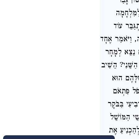
וֹן גָּבַר
ַמִּלְחָמָה
ְגַּבֵּר עוֹד
ָה, וַיֹּאמַר אֶחָד
ם נֵצֵא לְמָחָר
 הַשֵּׁנִי? הֵשִׁיב
ֶׁלָּהֶם הוּא
ֹּל פִּתְאֹם
בִיעִי בַּבֹּקָר
ֵׁי הַמּוֹשֵׁל
לְהַכְנִיעַ אֶת