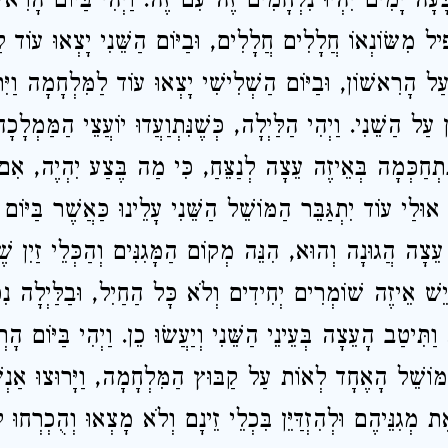
ָּעָה יָמִים יִהְיוּ נִלְחָמִים זֶה עִם זֶה. וַיְהִי בַּיּוֹם הָרִאשׁ
ִּיל מִשּׂוֹנְאוֹ חֲלָלִים חֲלָלִים, וּבַיּוֹם הַשֵּׁנִי יָצְאוּ עוֹד ל
נִי עַל הָרִאשׁוֹן, וּבַיּוֹם הַשְׁלִישִׁי יָצְאוּ עוֹד לַמִּלְחָמָה וַיִּת
ַל הַשֵׁנִי. וַיְהִי הַלַּיְלָה, כְּשֶׁנִּתְוַעֲדוּ יוֹעֲצֵי הַמַּמְלָכ
תְחַכְּמָה בְּאֵיזֶה עֵצָה לְנַצֵּחַ, כִּי מַה בֶּצַע יִהְיֶה, אִ
וּלַי עוֹד יִתְגַּבֵּר הַמּוֹשֵׁל הַשֵּׁנִי עָלֵינוּ כַּאֲשֶׁר בַּיּוֹם
ן עֵצָה הֲגוּנָה וְהוּא, הִנֵּה מְקוֹם הַמָּגִנִּים וְהַכְּלֵי זַיִן ש
ֵשׁ אֵיזֶה שׁוֹמְרִים יְחִידִים וְלֹא כָּל הַחַיִל, וּבַלַּיְלָה נִפ
וַתִּיטַב הָעֵצָה בְּעֵינֵי הַשֵּׁנִי וְיַעֲשׂוּ כֵן. וַיְהִי בַּיּוֹם הָרְ
 הַמּוֹשֵׁל הָאֶחָד לְאוֹת עַל קַבּוּץ הַמִּלְחָמָה, וַיָּרוּצוּ אַנְש
ת מְגִנֵּיהֶם וּלְהִזְדַּיֵּן בִּכְלֵי זֵינָם וְלֹא מָצְאוּ וְהֻכְרְחוּ 