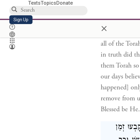
and strengthen
Texts
Topics
Donate
watch over the
Sign Up
to transgress 
×
L-rd, who were
all of the Tora
in truth did t
them Torah so
our days belie
happened] onl
remove from us
Blessed be He.
בְעוּ זְמַן