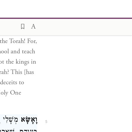
s to stand
 and earth, not
e help of the
you to fulfill
 the Torah! For,
hool and teach
t the kings in
rah? This [has
deceits to
 Holy One
וָאֶשָּׂא
מְשָׁלִי וָ
5