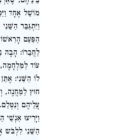
בֵּינֵיהֶם, שֶׁאַרְב
מוֹשֵׁל אֶחָד וַיַּפ
וַיִּתְגַּבֵּר הַשֵּׁ
הַפַּעַם הָרִאשׁוֹן ע
לַחֲבֵרוֹ: הָבָה נִ
עוֹד לַמִּלְחָמָה, א
לוֹ הַשֵּׁנִי: אֶתֵּ
חוּץ לַמַּחֲנֶה, וְי
עֲלֵיהֶם וְנִטְּלֵם. 
וַיָּרִיעוּ אַנְשֵׁי
הַשֵּׁנִי לִלְבֹּש אֶ