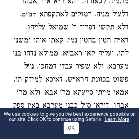
מתמיה לכאורה. דהא ר"א א"ר אבהו
דלעיל מניה. דמוקים לאתקפתא
.
דב"מ
דלא תקשי דפריך ר' שמואל עלייהו.
דא"ה חטין בחטין נמי. קאתי איהו ומשני
להו. ועליה קאי ראב"א. ממילא נדחו בני
מערבא. ולא שפיר עבדו דמחכו.
נ"ל
פשוט בכוונת הרא"ש. דאיכא למידק תו.
אמאי מייתי סייעתא מר' אבא. ולא מר'
אבהו. דודאי ס"ל כבני מערבא באין ספק.
We use cookies to give you the best experience possible on
ואי משום דדחי ליה ר' אבא. אינו מוכרח
our site. Click OK to continue using Sefaria.
Learn More
.
OK
וסברא רצונית היא. ומשום דיחויא לא