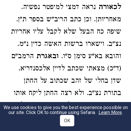
לכאורה
נראה דמצי למיפטר נפשיה.
מאחריותן. וכן כתב הריב"ש בספר ת"ן.
שיפה כח הבעל שלא לקבל עליו אחריות
נצ"ב. וישארו ברשות האשה כדין נ"מ.
והובא בא"ע סימן ס"ו.
ובאגרת
הרמב"ם
(ד"כ) מצאתי שכתב לדיין אלכסנדריא.
שדן בחלי של זהב שכתוב על החתן
בתורת נצ"ב. ולא רצה החתן ליקח אותו
תכשיט מיד חמיו. לפי שאמר קחו כל
We use cookies to give you the best experience possible on
our site. Click OK to continue using Sefaria.
Learn More
.
הנדוניא. שאיני רוצה שאהיה חייב
OK
באחריותה. שהדין עם החתן. שכופין