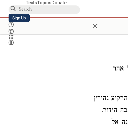
Texts
Topics
Donate
Sign Up
×
 אחר
רקיע נהירין
ה הידור.
נה אל