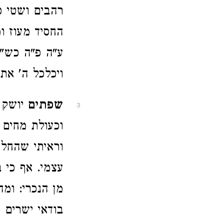
רהבים ושטי כס
החסיד מעוז ו
ע"ה פ"ה כש"ת
ויכלכל ה' את 
שפתים
יושק מ
3
וכעולת מחים 
וראיתי שהחלי
עצמי. אף כי 
מן הנכרי: ומה
בודאי ישרים 