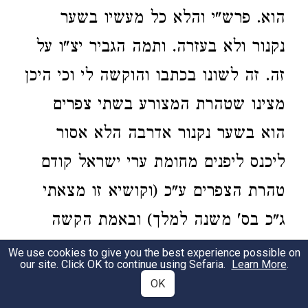
הוא. פרש"י והלא כל מעשיו בשער
נקנור ולא בעזרה. ותמה הגביר יצ"ו על
זה. זה לשונו בכתבו והוקשה לי וכי היכן
מצינו שטהרת המצורע בשתי צפרים
הוא בשער נקנור אדרבה הלא אסור
ליכנס ליפנים מחומת ערי ישראל קודם
טהרת הצפרים ע"כ (וקושיא זו מצאתי
ג"כ בס' משנה למלך) ובאמת הקשה
לשאול כי בודאי יוכל לעשותה בכ"מ
We use cookies to give you the best experience possible on
our site. Click OK to continue using Sefaria.
Learn More
.
כאמור. חוץ מע"ח שמשלחין מתוכן
OK