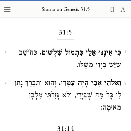
Sforno on Genesis 31:5
Loading...
31:5
כִּי אֵינֶנּוּ אֵלַי כִּתְמוֹל שִׁלְשׁוֹם.
כְּחוֹשֵׁב
1
שֶׁיֵּשׁ בְּיָדִי מִשֶּׁלּוֹ.
וֵאלֹהֵי אָבִי הָיָה עִמָּדִי.
וְהוּא יִתְבָּרַךְ נָתַן
2
לִי כָּל מַה שֶּׁבְּיָדִי, וְלֹא גָּזַלְתִּי מִלָּבָן
מְאוּמָה:
31:14