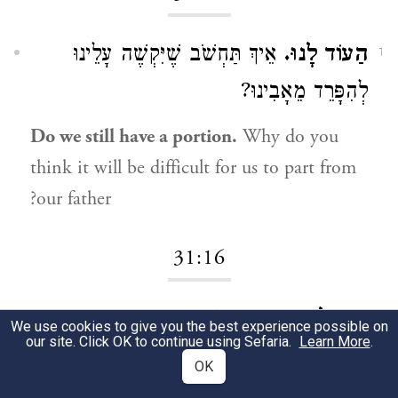
הַעוֹד לָנוּ.
אֵיךְ תַּחְשֹׁב שֶׁיִּקְשֶׁה עָלֵינוּ
1
לְהִפָּרֵד מֵאָבִינוּ?
Do we still have a portion.
Why do you
think it will be difficult for us to part from
our father?
31:16
כִּי כָל הָעֹשֶׁר.
כְּמוֹ ״כִּי צָחַקְתְּ״ (
בראשית
1
We use cookies to give you the best experience possible on
our site. Click OK to continue using Sefaria.
Learn More
.
), לֹא נְקַוֶּה לִנְחוֹל מִשֶּׁל אָבִינוּ, אֶלָּא
יח:טו
OK
כָּל הָעֹשֶׁר אֲשֶׁר הִצִּיל אֱלֹהִים מִמֶּנּוּ הוּא