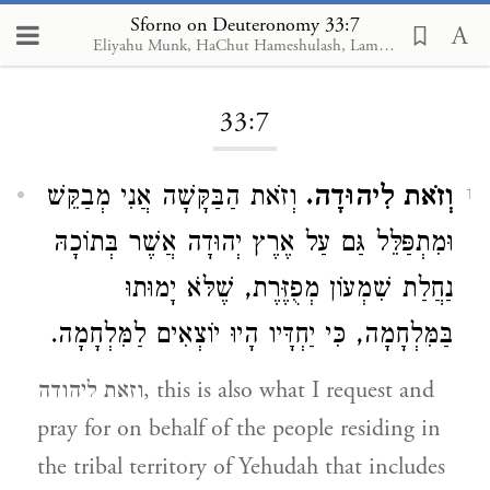
Sforno on Deuteronomy 33:7
Eliyahu Munk, HaChut Hameshulash, Lambda Publishers
Loading...
33:7
וְזֹאת לִיהוּדָה.
וְזֹאת הַבַּקָּשָׁה אֲנִי מְבַקֵּשׁ
1
וּמִתְפַּלֵּל גַּם עַל אֶרֶץ יְהוּדָה אֲשֶׁר בְּתוֹכָהּ
נַחֲלַת שִׁמְעוֹן מְפֻזֶּרֶת, שֶׁלֹּא יָמוּתוּ
בַּמִּלְחָמָה, כִּי יַחְדָּיו הָיוּ יוֹצְאִים לַמִּלְחָמָה.
וזאת ליהודה, this is also what I request and
pray for on behalf of the people residing in
the tribal territory of Yehudah that includes