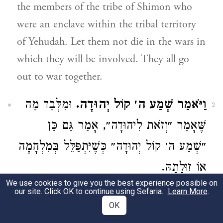
the members of the tribe of Shimon who
were an enclave within the tribal territory
of Yehudah. Let them not die in the wars in
which they will be involved. They all go
out to war together.
וַיֹּאמַר שְׁמַע ה׳ קוֹל יְהוּדָה.
וּמִלְּבַד מַה
2
שֶּׁאָמַר ״וְזֹאת לִיהוּדָה״, אָמַר גַּם כֵּן
״שְׁמַע ה׳ קוֹל יְהוּדָה״ כְּשֶׁיִּתְפַּלֵּל בְּמִלְחָמָה
אוֹ זוּלָתָהּ.
We use cookies to give you the best experience possible on
ויאמר שמע ה' קול יהודה, in addition to what
our site. Click OK to continue using Sefaria.
Learn More
.
OK
Moses had said under the heading of וזאת