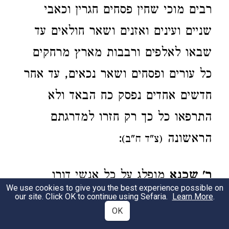
רבים מוכי שחין פסחים חגרין וכאבי
שניים ועינים ואזנים ושאר חולאים עד
שבאו לאלפים ורבבות מארץ מרחקים
כל עורים ופסחים ושאר נכאים, עד אחר
חדשים אחדים נפסק כח הבאד ולא
התרפאו כל כך רק חזרו למדרגתם
הראשונה
:
(צ"ד ח"ב)
ר' שכנא
מופלג על כל אנשי דורו
We use cookies to give you the best experience possible on
ושמעו יצא ממזרח שמש עד מבואו
our site. Click OK to continue using Sefaria.
Learn More
.
OK
והוא מגדולי תלמידיו של יעקב פולק