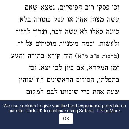
וכן פסקו רוב הפוסקים, נמצא שאם
עשה מצוה אחת או עסק בתורה בלא
כוונה כאלו לא עשה דבר, וצריך לחזור
ולעשות. וכמה משניות מוכיחים על זה
(
) היה קורא בתורה והגיע
ברכות פ"ב מ"א
זמן המקרא, אם כיון לבו יצא. וכן
בתפלתו, חסידים הראשונים היו שוהין
שעה אחת כדי שיכוונו לבם למקום
(
). וכן טבל ולא הוחזק
ברכות פ"ה מ"א
We use cookies to give you the best experience possible on
our site. Click OK to continue using Sefaria.
Learn More
.
כאלו לא טבל (
). ועוד
חגיגה פ"ב מ"ו
OK