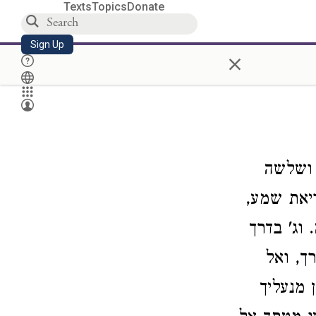
Texts
Topics
Donate
Sign Up
×
 ושלשה
יאת שמע,
וג' בדרך
ך, ואל
 מנעליך