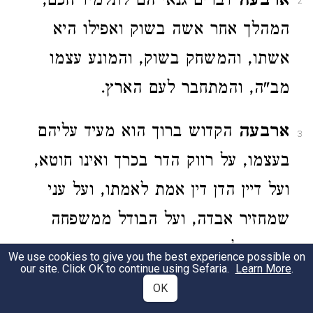
ארבעה
דברים גנאי הם לתלמיד חכם,
2
המהלך אחר אשה בשוק ואפילו היא
אשתו, והמשחק בשוק, והמונע עצמו
מב"ה, והמתחבר לעם הארץ.
ארבעה
הקדוש ברוך הוא מעיד עליהם
3
בעצמו, על רווק הדר בכרך ואינו חוטא,
ועל דיין הדן דין אמת לאמתו, ועל עני
שמחזיר אבדה, ועל הבודל ממשפחה
שיצא עליה ערעור.
We use cookies to give you the best experience possible on
our site. Click OK to continue using Sefaria.
Learn More
.
OK
ארבעה
צריכין שמור בשעתן, חולה,
4