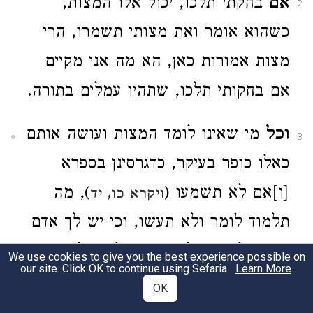
אם
בחקתי תלכו, יכול אלו המצות,
2
כשהוא אומר ואת מצותי תשמרו, הרי
מצות אמורות כאן, הא מה אני מקיים
אם בחקותי תלכו, שתהיו עמלים בתורה.
וכל
מי שאינו לומד המצות ועושה אותם
3
כאלו כופר בעיקר, כדגרסינן בספרא
[ו]אם לא תשמעו (
), מה
ויקרא כו, יד
תלמוד לומר ולא תעשו, וכי יש לך אדם
שאינו למד אבל עושה, תלמוד לומר אם
We use cookies to give you the best experience possible on
our site. Click OK to continue using Sefaria.
Learn More
.
לא תשמעו ולא תעשו, הא כל שאינו
OK
למד אינו עושה. או יש לך אדם שאין