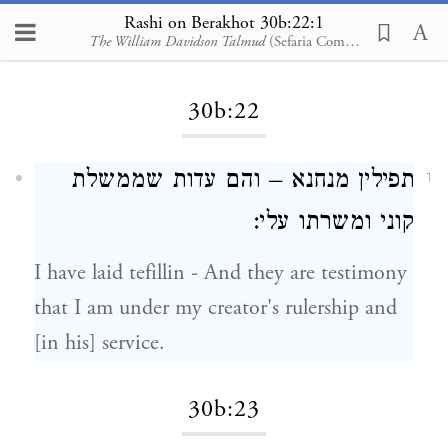
Rashi on Berakhot 30b:22:1
The William Davidson Talmud
(Sefaria Community Translation)
Loading...
30b:22
תפילין מנחנא – והם עדות שממשלת
1
קוני ומשרתו עלי:
I have laid tefillin - And they are testimony
that I am under my creator's rulership and
[in his] service.
30b:23