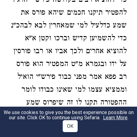
כדי להוציא רבים בקדושה פירש"י הרגיל
להפטיר תיקנו חכמים שיהא פורס את
שמע כדלעיל למי שמאחרין לבא לבהכ"נ
כדי להשמיען קדיש וברכו וקטן א"א
להוציא אחרים ולכך אביו או רבו פורסין
על ידו ובגמרא מ"ט המפטיר הוא פורס
רב פפא אמר מפני כבוד פירש"י הואיל
וממציא עצמו למי שאינו כבודו לומר
ההפטורה תקנו לו זה שיפרוס שמע
We use cookies to give you the best experience possible on
לכבודו ע"כ וז"ל הר"ן דף שע"ד ע"א
our site. Click OK to continue using Sefaria.
Learn More
.
OK
דמשום דמילתא דאפטורי לא חשיבי ליה