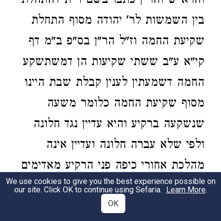
והרא"ש והר"ן כתבו בשם ר"ת דהתחלת
בין השמשות לר' יהודה מסוף התחלת
שקיעת החמה וז"ל הר"ן בס"פ ב"מ דף
קי"א ע"ב ששתי שקיעות הן דמשתשקע
החמה דשמעתין לענין קבלת שבת היינו
מסוף שקיעת החמה כלומר משעה
שנשקעה ברקיע והיא עדיין נגד חלונה
ולפי שלא עברה חלונה ועדיין אינה
מהלכת אחורי כיפה פני הרקיע מאדימים
We use cookies to give you the best experience possible on
נגד מקומה והשקיעת החמה דפ' מי
our site. Click OK to continue using Sefaria.
Learn More
.
OK
שהיה טמא דקאמר ר' יהודה התם