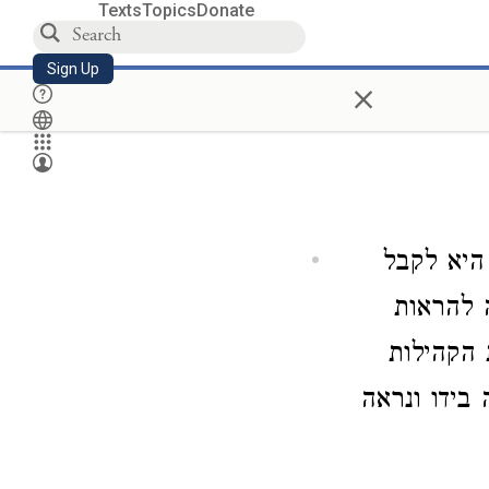
Texts
Topics
Donate
Sign Up
×
היא לקבל
 להראות
ת הקהילות
 בידו ונראה